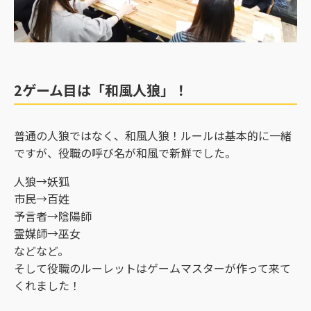
2ゲーム目は「和風人狼」！
普通の人狼ではなく、和風人狼！ルールは基本的に一緒
ですが、役職の呼び名が和風で新鮮でした。
人狼→妖狐
市民→百姓
予言者→陰陽師
霊媒師→巫女
などなど。
そして役職のルーレットはゲームマスターが作って来て
くれました！