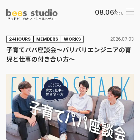
08.06
木
2026
グッドビーのオフィシャルメディア
Skip
to
2026.07.03
24HOURS
MEMBERS
WORKS
content
子育てパパ座談会〜バリバリエンジニアの育
児と仕事の付き合い方〜