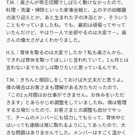
T.M.：奥さんが帝王切開でしばらく動けなかったので、
料理・洗濯・掃除といった家事全般と、上の子の幼稚園
の送り迎えとか、あと生まれた子の沐浴とか 、そういう
こともやっていましたね。でも、最初は頑張ってやって
いたんだけど、やはり一人で全部やるのは大変で…。奥
さんの偉大さがよくわかりました。
H.S.：育休を取るのは大変でしたか？私も奥さんから、
できれば育休を取ってほしいと言われていて。1ヵ月とは
言わないまでも少しは取りたいと思っているんです。
T.M.：きちんと根回しをしておけば大丈夫だと思うよ。
僕の場合はお客さまも理解がある方たちだったので、
「この1ヵ月間はお仕事ができません。お休みをいただ
きます」とあらかじめ調整をしていましたね。僕は管理
する立場だったので、お客さまとの調整も自分でやっ
て、チームのメンバーにも協力してもらって、育休中と
はいっても連絡は常に取れるようにしてあったので、大
きな問題はありませんでした。メンバーはすごく温かく